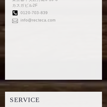
カスガビル2F
0120-703-839
info@recteca.com
SERVICE