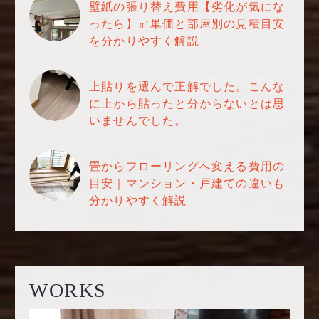
壁紙の張り替え費用【劣化が気にな
ったら】㎡単価と部屋別の見積目安
を分かりやすく解説
上貼りを選んで正解でした。こんな
に上から貼ったと分からないとは思
いませんでした。
畳からフローリングへ変える費用の
目安｜マンション・戸建ての違いも
分かりやすく解説
WORKS