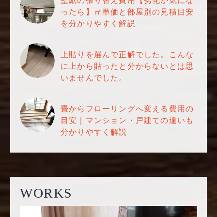
壁紙の張り替え費用【劣化が気にな
ったら】㎡単価と部屋別の見積目安
を分かりやすく解説
上貼りを選んで正解でした。こんな
に上から貼ったと分からないとは思
いませんでした。
畳からフローリングへ変える費用の
目安｜マンション・戸建ての違いも
分かりやすく解説
WORKS