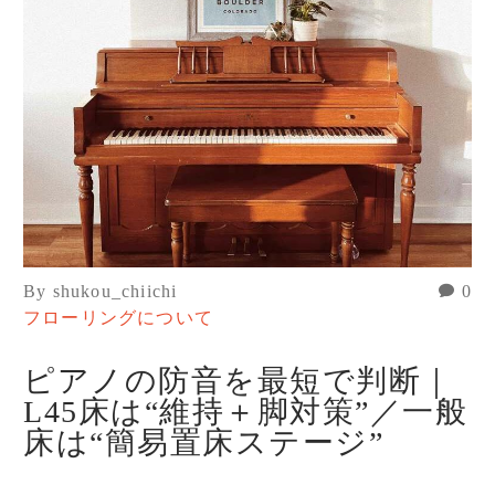
By shukou_chiichi
0
フローリングについて
ピアノの防音を最短で判断｜
L45床は“維持＋脚対策”／一般
床は“簡易置床ステージ”