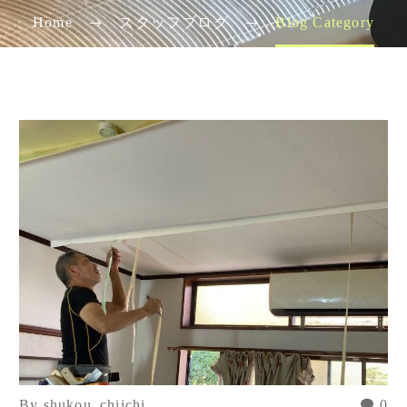
Home
スタッフブログ
Blog Category
By shukou_chiichi
0