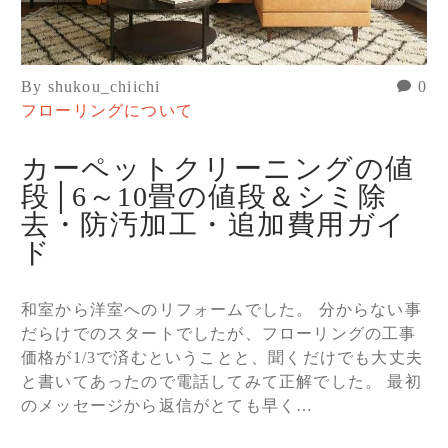
By shukou_chiichi
0
フローリングについて
カーペットクリーニングの値
段│6～10畳の値段＆シミ除
去・防汚加工・追加費用ガイ
ド
和室から洋室へのリフォームでした。 分からない事
だらけでのスタートでしたが、フローリングの工事
価格が1/3で済むということと、聞くだけでも大丈夫
と書いてあったので電話してみて正解でした。 最初
のメッセージから返信がとても早く…