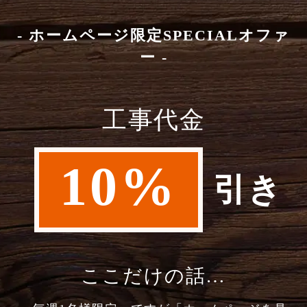
- ホームページ限定SPECIALオファ
ー -
工事代金
10%
引き
ここだけの話…