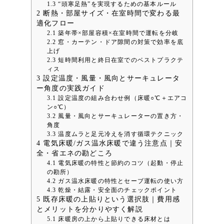
1.3
“頭寒足熱”を実現するための基本ルール
2
断熱・部屋サイズ・在室時間で変わる最
適化フロー
2.1
築年帯×部屋容積×在室時間で運転を分岐
2.2
窓・カーテン・ドア隙間の対策で効率を底
上げ
2.3
短時間利用と終日在室でのベストプラクテ
ィス
3
設定温度・風量・風向とサーキュレータ
ー角度の実践ガイド
3.1
設定温度の組み合わせ例（床暖○℃＋エアコ
ン○℃）
3.2
風量・風向とサーキュレーターの置き方・
角度
3.3
温度ムラと足元冷えを消す循環テクニック
4
電気床暖/ガス温水床暖で違う注意点｜安
全・省エネの勘どころ
4.1
電気床暖の特性と節約のコツ（起動・停止
の勘所）
4.2
ガス温水床暖の特性とセーブ運転の使い方
4.3
乾燥・結露・安全面のチェックポイント
5
既存床暖の上貼りという選択肢｜費用感
とメリットを分かりやすく解説
5.1
床暖房の上から上貼りできる床材とは