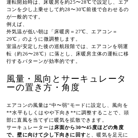
運転開始時は、床暖房を約25〜28℃で設定し、エア
コンを少し上乗せして約28〜30℃前後で合わせるの
が一般的です。
例えば、
外気温が低い朝は「床暖房＝27℃、エアコン＝
29℃」のように微調整します。
室温が安定した後の巡航段階では、エアコンを弱運
転（約26〜28℃）に落とし、床暖房主体の運転に移
行するパターンが効率的です。
風量・風向とサーキュレータ
ーの置き方・角度
エアコンの風量は“中〜弱”モードに設定し、風向を
**水平もしくはやや下向き**に調整することで、頭
部に直風を当てずに暖気を拡散できます。
サーキュレーターは
床面から30〜45度ほどの角度
で、壁に向けて少し下向きに回す
と、暖気を足元に