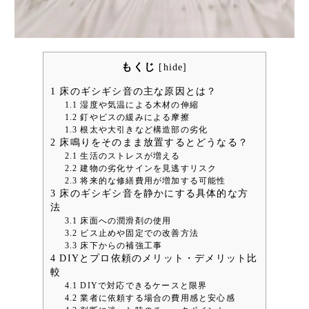
もくじ
[
hide
]
1
床のギシギシ音の主な原因とは？
1.1
湿度や気温による木材の伸縮
1.2
釘やビスの緩みによる摩擦
1.3
根太や大引きなど構造部の劣化
2
床鳴りをそのまま放置するとどうなる？
2.1
生活のストレスが増える
2.2
建物の劣化サインを見逃すリスク
2.3
将来的な修繕費用が増加する可能性
3
床のギシギシ音を静かにする具体的な方
法
3.1
床面への潤滑剤の使用
3.2
ビス止めや固定での改善方法
3.3
床下からの補強工事
4
DIYとプロ依頼のメリット・デメリット比
較
4.1
DIYで対応できるケースと限界
4.2
業者に依頼する場合の費用感と安心感