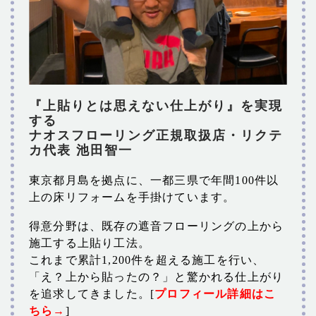
『上貼りとは思えない仕上がり』を実現
する
ナオスフローリング正規取扱店・リクテ
カ代表 池田智一
東京都月島を拠点に、一都三県で年間100件以
上の床リフォームを手掛けています。
得意分野は、既存の遮音フローリングの上から
施工する上貼り工法。
これまで累計1,200件を超える施工を行い、
「え？上から貼ったの？」と驚かれる仕上がり
を追求してきました。[
プロフィール詳細はこ
ちら→
]