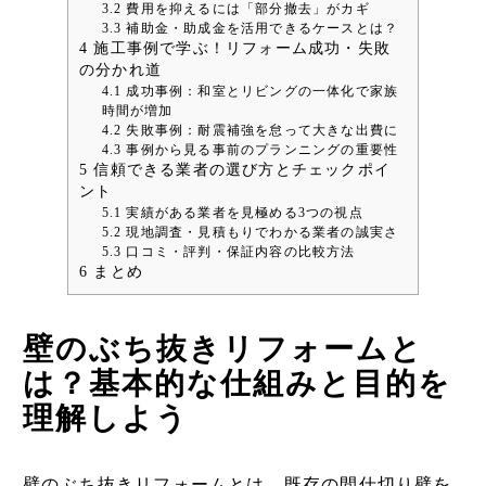
3.2
費用を抑えるには「部分撤去」がカギ
3.3
補助金・助成金を活用できるケースとは？
4
施工事例で学ぶ！リフォーム成功・失敗
の分かれ道
4.1
成功事例：和室とリビングの一体化で家族
時間が増加
4.2
失敗事例：耐震補強を怠って大きな出費に
4.3
事例から見る事前のプランニングの重要性
5
信頼できる業者の選び方とチェックポイ
ント
5.1
実績がある業者を見極める3つの視点
5.2
現地調査・見積もりでわかる業者の誠実さ
5.3
口コミ・評判・保証内容の比較方法
6
まとめ
壁のぶち抜きリフォームと
は？基本的な仕組みと目的を
理解しよう
壁のぶち抜きリフォームとは、既存の間仕切り壁を