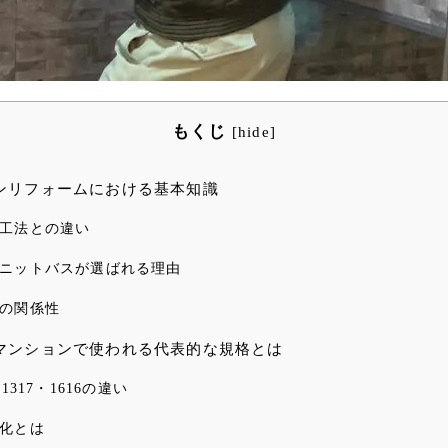
もくじ
[
hide
]
ンリフォームにおける基本知識
工法との違い
ニットバスが選ばれる理由
の関係性
マンションで使われる代表的な規格とは
317・1616の違い
化とは