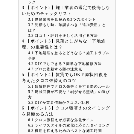
ック
3
【ポイント2】施工業者の選定で後悔しな
いためのチェックリスト
3.1
優良業者を見極める3つのポイント
3.2
見積もり時に確認すべき「追加費用」と
は？
3.3
口コミ・評判を正しく活用する方法
4
【ポイント3】見落としがちな「下地処
理」の重要性とは？
4.1
下地処理を怠るとどうなる？施工トラブル
事例
4.2
DIYでもできる？簡単な下地補修方法
4.3
プロに依頼する際の注意点
5
【ポイント4】賃貸でもOK？原状回復を
考えたクロス張替えのコツ
5.1
賃貸物件でクロス張替えをする際のルール
5.2
現状回復が不要な「剥がせる壁紙」の選び
方
5.3
DIYか業者依頼か？コスパ比較
6
【ポイント5】クロス張替えのタイミング
を見極める方法
6.1
クロス張替えが必要な劣化サイン
6.2
ライフスタイルの変化に応じたタイミング
6.3
費用を抑えるためのベストな施工時期