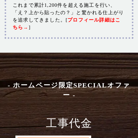
これまで累計1,200件を超える施工を行い、
「え？上から貼ったの？」と驚かれる仕上がり
を追求してきました。[
プロフィール詳細はこ
ちら→
]
- ホームページ限定SPECIALオファ
ー -
工事代金