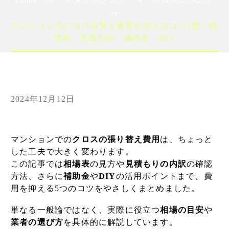
マンションのクロス張替え費用を抑えるコツ5選｜相
場表・見積内訳・補助金・DIY
2024年12月12日
マンションでの
クロスの張り替え費用
は、ちょっと
した工夫で大きく変わります。
この記事では
相場表
の見方や
見積もりの内訳
の確認
方法、さらに
補助金
や
DIY
の活用ポイントまで、費
用を抑える5つのコツをやさしくまとめました。
単なる一般論ではなく、実際に役立つ
相場の目安
や
業者の選び方
を具体的に解説しています。