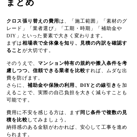
まとめ
クロス張り替えの費用
は、「施工範囲」「素材のグ
レード」「業者選び」「工期・時期」「補助金や
DIY」といった要素で大きく変わります。
まずは
相場表で全体像を知り、見積の内訳を確認す
ること
が大切です。
そのうえで、
マンション特有の規約や搬入条件を考
慮しつつ、信頼できる業者を比較
すれば、ムダな出
費を防げます。
さらに、
補助金や保険の利用、DIYとの線引き
を加
えることで、実際の自己負担を大きく減らすことも
可能です。
費用に不安を感じる方は、まず
同じ条件で複数の見
積を比較
してみましょう。
納得感のある金額がわかれば、安心して工事を進め
られます。