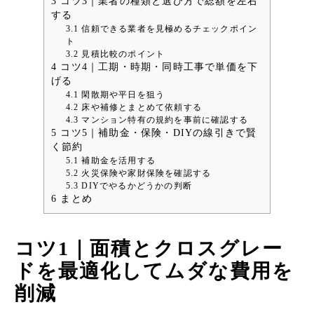
3
コツ3｜業者の種類と選び方で総額を左右
する
3.1
信頼できる業者を見極めるチェックポイン
ト
3.2
見積比較のポイント
4
コツ4｜工期・時期・同時工事で単価を下
げる
4.1
閑散期や平日を狙う
4.2
床や補修とまとめて依頼する
4.3
マンション特有の規約を事前に確認する
5
コツ5｜補助金・保険・DIYの線引きで賢
く節約
5.1
補助金を活用する
5.2
火災保険や家財保険を確認する
5.3
DIYでやるかどうかの判断
6
まとめ
コツ1｜面積とクロスグレー
ドを最適化してムダな費用を
削減