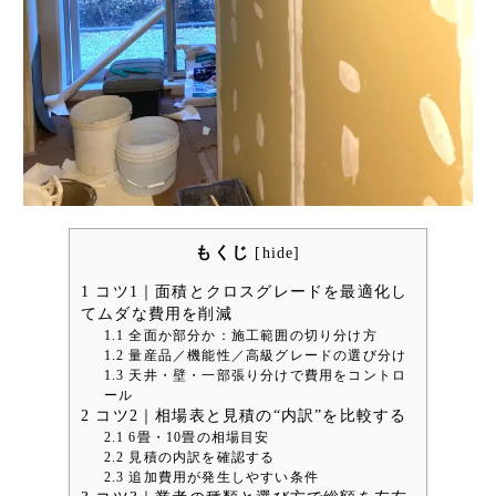
もくじ
[
hide
]
1
コツ1｜面積とクロスグレードを最適化し
てムダな費用を削減
1.1
全面か部分か：施工範囲の切り分け方
1.2
量産品／機能性／高級グレードの選び分け
1.3
天井・壁・一部張り分けで費用をコントロ
ール
2
コツ2｜相場表と見積の“内訳”を比較する
2.1
6畳・10畳の相場目安
2.2
見積の内訳を確認する
2.3
追加費用が発生しやすい条件