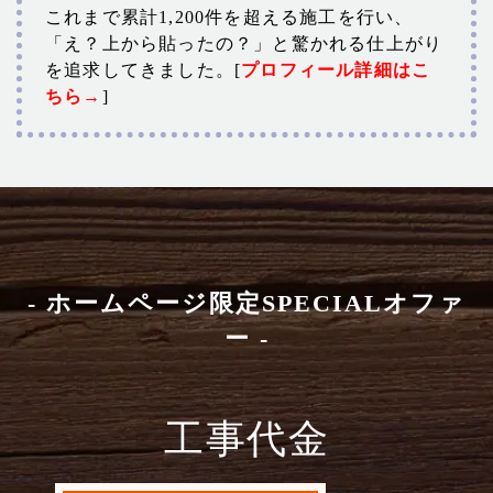
これまで累計1,200件を超える施工を行い、
「え？上から貼ったの？」と驚かれる仕上がり
を追求してきました。[
プロフィール詳細はこ
ちら→
]
- ホームページ限定SPECIALオファ
ー -
工事代金