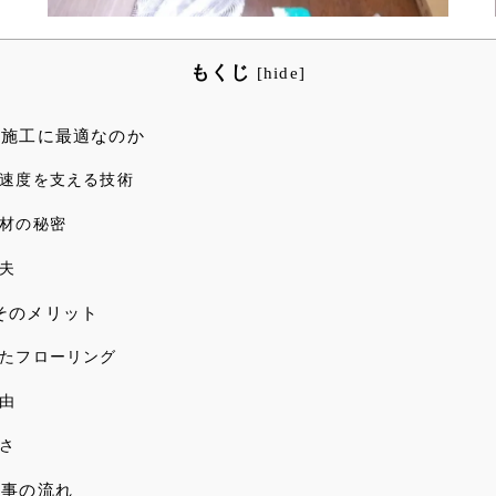
もくじ
[
hide
]
日施工に最適なのか
速度を支える技術
材の秘密
夫
そのメリット
たフローリング
由
さ
工事の流れ