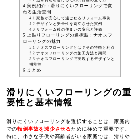
3.2
追加費用を避けるための計画の立て方
4
実例紹介：滑りにくいフローリングで変
わる生活空間
4.1
家族が安心して過ごせるリフォーム事例
4.2
デザインと安全性を両立させた実例
4.3
リフォーム後の住まいの変化と評価
5
上貼りフローリングの選択肢：ナオスフ
ローリングの魅力
5.1
ナオスフローリングとは？その特徴と利点
5.2
ナオスフローリングの施工方法と期間
5.3
ナオスフローリングで実現するデザインと
機能性
6
まとめ
滑りにくいフローリングの重
要性と基本情報
滑りにくいフローリングを選択することは、家庭内
での
転倒事故を減少させる
ために極めて重要です。
特に、小さな子供や高齢者がいる家庭では、滑りや