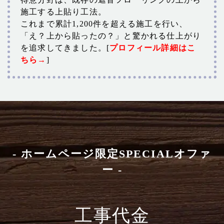
施工する上貼り工法。
これまで累計1,200件を超える施工を行い、
「え？上から貼ったの？」と驚かれる仕上がり
を追求してきました。[
プロフィール詳細はこ
ちら→
]
- ホームページ限定SPECIALオファ
ー -
工事代金