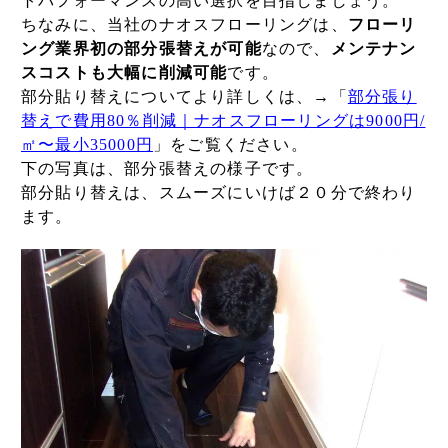
トパフォーマンスの高い選択を目指しましょう。
ちなみに、当社のナオスフローリングは、
フローリ
ング業界初の部分張替えが可能
なので、
メンテナン
スコストも大幅に削減可能
です。
部分貼り替えについてより詳しくは、→「
部分張り
替えで費用80％削減｜ナオスフローリングは9000円/
㎡〜最小35000円
」をご覧ください。
下の写真は、部分張替えの様子です。
部分貼り替えは、スムーズにいけば２０分で終わり
ます。