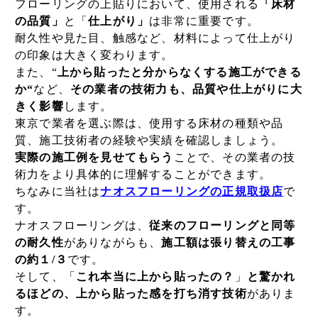
フローリングの上貼りにおいて、使用される
「床材
の品質」
と「
仕上がり」
は非常に重要です。
耐久性や見た目、触感など、材料によって仕上がり
の印象は大きく変わります。
また、“
上から貼ったと分からなくする施工ができる
か“
など、
その業者の技術力も、品質や仕上がりに大
きく影響
します。
東京で業者を選ぶ際は、使用する床材の種類や品
質、施工技術者の経験や実績を確認しましょう。
実際の施工例を見せてもらう
ことで、その業者の技
術力をより具体的に理解することができます。
ちなみに当社は
ナオスフローリングの正規取扱店
で
す。
ナオスフローリングは、
従来のフローリングと同等
の耐久性
がありながらも、
施工額は張り替えの工事
の約１/３
です。
そして、「
これ本当に上から貼ったの？
」
と驚かれ
るほどの、上から貼った感を打ち消す技術
がありま
す。