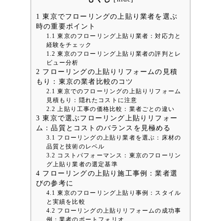
1
東京でフローリングの上貼り業者を選ぶ
時の重要ポイント
1.1
東京のフローリング上貼り業者：対応力と
経験をチェック
1.2
東京のフローリング上貼り業者の評判とレ
ビュー分析
2
フローリングの上貼りリフォームの見積
もり：東京の業者比較のコツ
2.1
東京でのフローリングの上貼りリフォーム
見積もり：隠れたコストに注意
2.2
上貼り工事の価格比較：業者ごとの違い
3
東京で選ぶフローリング上貼りリフォー
ム：品質とコストのバランスを見極める
3.1
フローリングの上貼り業者を選ぶ：床材の
品質と技術のレベル
3.2
コストパフォーマンス：東京のフローリン
グ上貼り業者の選定基準
4
フローリングの上貼り施工事例：業者選
びの参考に
4.1
東京のフローリング上貼り事例：スタイル
と実績を比較
4.2
フローリングの上貼りリフォームの成功事
例：業者のポートフォリオ