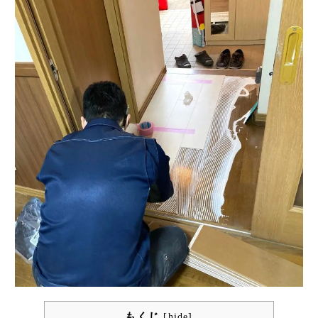
もくじ
[
hide
]