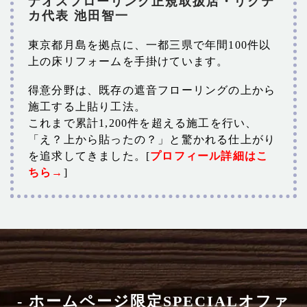
ナオスフローリング正規取扱店・リクテ
カ代表 池田智一
東京都月島を拠点に、一都三県で年間100件以
上の床リフォームを手掛けています。
得意分野は、既存の遮音フローリングの上から
施工する上貼り工法。
これまで累計1,200件を超える施工を行い、
「え？上から貼ったの？」と驚かれる仕上がり
を追求してきました。[
プロフィール詳細はこ
ちら→
]
- ホームページ限定SPECIALオファ