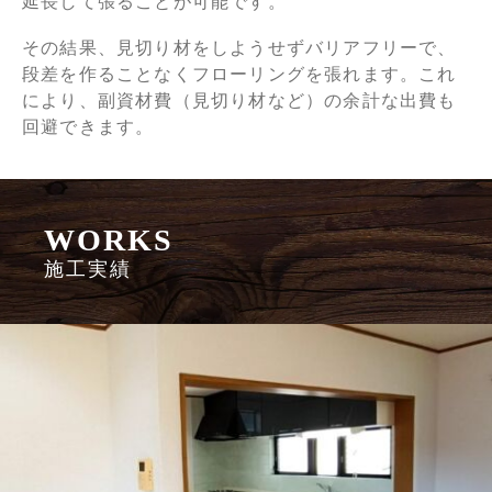
延長して張ることが可能です。
その結果、見切り材をしようせずバリアフリーで、
段差を作ることなく
フローリングを張れます。これ
により、副資材費（見切り材など）の余計な出費も
回避できます。
WORKS
施工実績