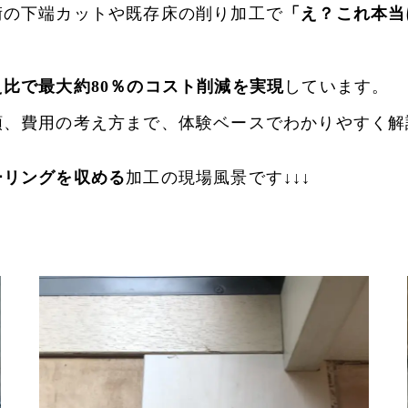
術の下端カットや既存床の削り加工で
「え？これ本当
比で最大約80％のコスト削減を実現
しています。
順、費用の考え方まで、体験ベースでわかりやすく解
ーリングを収める
加工の現場風景です↓↓↓