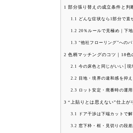
1
部分張り替えの成立条件と判断
1.1
どんな症状なら1部分で直
1.2
20％ルールで見極め｜下
1.3
“他社フローリング”への
2
色柄マッチングのコツ｜18色
2.1
今の床色と同じがいい│現
2.2
目地・境界の違和感を抑え
2.3
ロット安定・廃番時の運用
3
“上貼りとは思えない”仕上が
3.1
ドア干渉は下端カットで解
3.2
窓下枠・框・見切りの段差