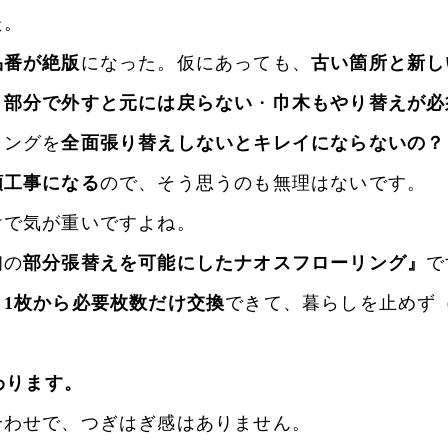
た。
品番が絶版
になった。仮にあっても、
古い箇所と新し
、
部分で外すと元には戻らない
・
巾木もやり替えが必
リングを
全面張り替えしないとキレイにならないの？
額工事になる
ので、そう思うのも無理はないです。
けで気が重いですよね。
初の
部分張替えを可能にしたナオスフローリング』
で
、
1枚から必要枚数だけ交換
できて、暮らしを止めず
わります。
合わせで、つぎはぎ感はありません。