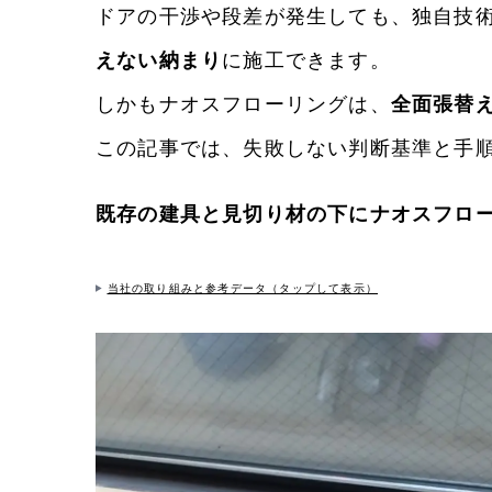
ドアの干渉や段差が発生しても、独自技
えない納まり
に施工できます。
しかもナオスフローリングは、
全面張替え
この記事では、失敗しない判断基準と手
既存の建具と見切り材の下にナオスフロ
当社の取り組みと参考データ（タップして表示）