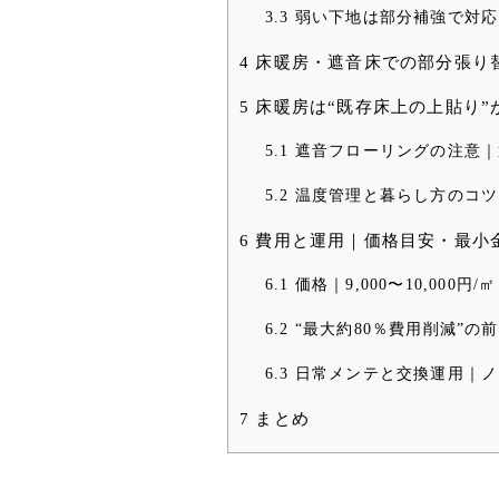
3.3
弱い下地は部分補強で対応
4
床暖房・遮音床での部分張り
5
床暖房は“既存床上の上貼り”
5.1
遮音フローリングの注意｜
5.2
温度管理と暮らし方のコツ
6
費用と運用｜価格目安・最小
6.1
価格｜9,000〜10,000円
6.2
“最大約80％費用削減”の
6.3
日常メンテと交換運用｜ノ
7
まとめ