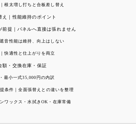
｜根太増し打ちと合板差し替え
替え｜性能維持のポイント
が前提｜パネルへ直接は張れません
遮音性能は維持、向上はしない
｜快適性と仕上がりを両立
金額・交換在庫・保証
/㎡・最小一式35,000円の内訳
前提条件｜全面張替えとの違いを整理
ンワックス・水拭きOK・在庫常備