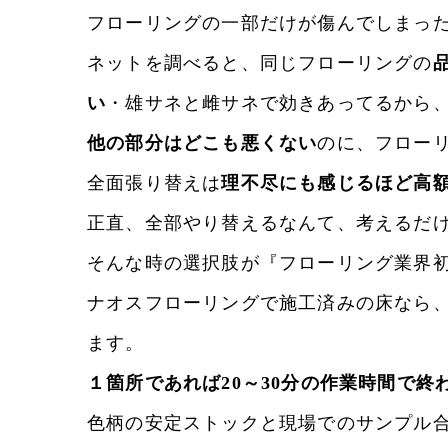
フローリングの一部だけが傷んでしまっ
ネットを調べると、同じフローリングの
い
・雄サネと雌サネで効きあってるから
他の部分はどこも悪くない
のに、フロー
全面張り替えは
理不尽にも感じるほど高
正直、全部やり替えるなんて、考えるだ
そんな時の選択肢が『フローリング業界
ナオスフローリングで施工済みの床なら
ます。
１箇所であれば20～30分の作業時間で終
色柄の安定ストックと現場でのサンプル