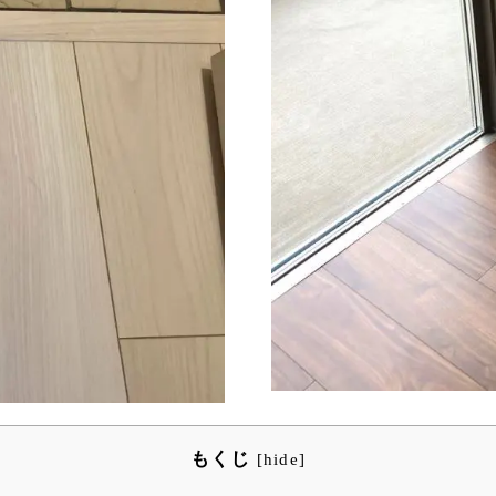
もくじ
[
hide
]