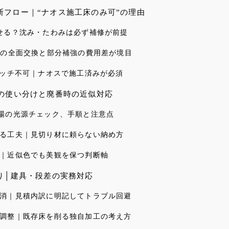
フロー｜“ナオス施工床のみ可”の理由
せる？沈み・たわみは必ず補修が前提
地の全面交換と部分補強の費用差が境目
パッチ不可｜ナオスで施工済みが必須
の使い分けと廃番時の近似対応
場の光源チェック、手順と注意点
る工夫｜見切り材に頼らない納め方
｜近似色でも美観を保つ判断軸
り│建具・段差の実務対応
消｜見積内訳に明記してトラブル回避
調整｜既存床を削る独自加工の考え方