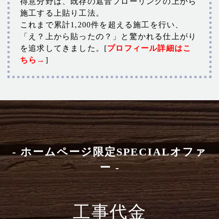
得意分野は、既存の遮音フローリングの上から
施工する上貼り工法。
これまで累計1,200件を超える施工を行い、
「え？上から貼ったの？」と驚かれる仕上がり
を追求してきました。[
プロフィール詳細はこ
ちら→
]
- ホームページ限定SPECIALオファ
ー -
工事代金